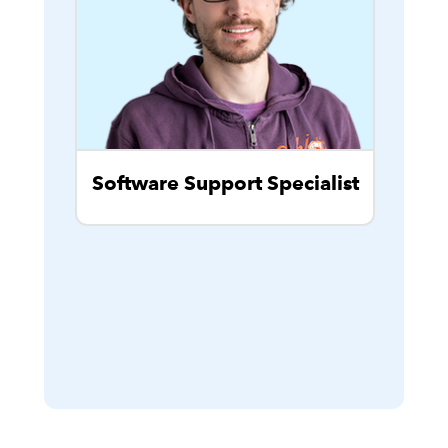
Software Support Specialist
Cu